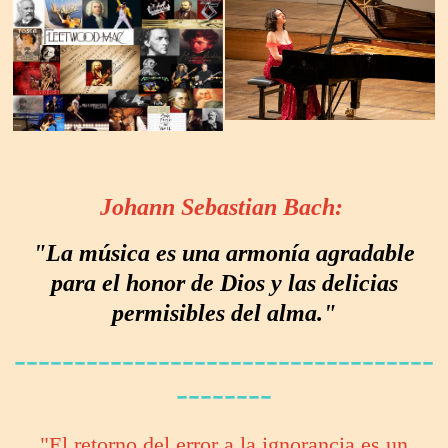
Johann Sebastian Bach:
"La música es una armonía agradable
para el honor de Dios y las delicias
permisibles del alma."
-----------------------------------
--------
"El retorno del error a la ignorancia es un