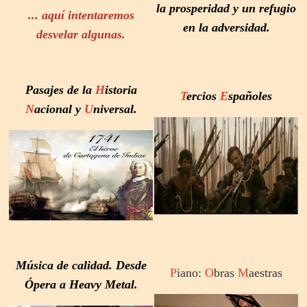
la prosperidad y un refugio
... aquí intentaremos
en la adversidad.
desvelar algunas.
Pasajes de la
H
istoria
T
ercios
E
spañoles
N
acional y
U
niversal.
M
úsica
de calidad. Desde
P
iano:
O
bras
M
aestras
Ópera a Heavy Metal.