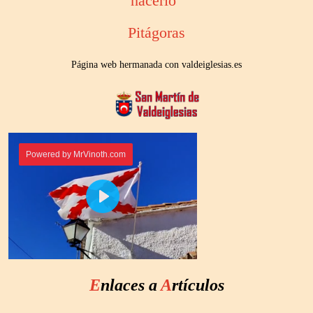
hacerlo"
Pitágoras
Página web hermanada con valdeiglesias.es
E
nlaces a
A
rtículos