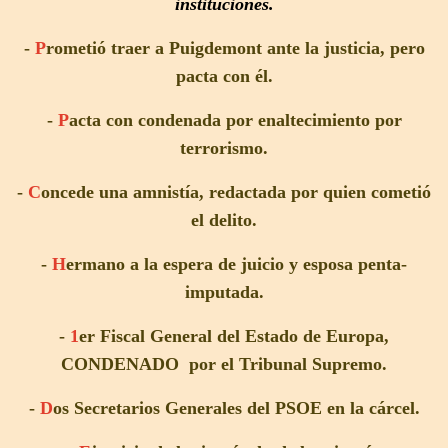
instituciones.
-
P
rometió traer a Puigdemont ante la justicia, pero
pacta con él.
-
P
acta con condenada por enaltecimiento por
terrorismo.
-
C
oncede una amnistía, redactada por quien cometió
el delito.
-
H
ermano a la espera de juicio y esposa penta-
imputada.
-
1
er Fiscal General del Estado de Europa,
CONDENADO por el Tribunal Supremo.
-
D
os Secretarios Generales del PSOE en la cárcel.